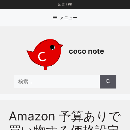
コ
広告 / PR
ン
テ
メニュー
ン
ツ
へ
ス
coco note
キ
ッ
プ
検
索:
Amazon 予算ありで