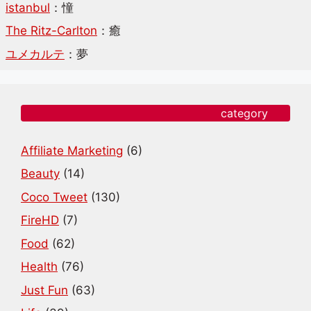
istanbul
：憧
The Ritz-Carlton
：癒
ユメカルテ
：夢
category
Affiliate Marketing
(6)
Beauty
(14)
Coco Tweet
(130)
FireHD
(7)
Food
(62)
Health
(76)
Just Fun
(63)