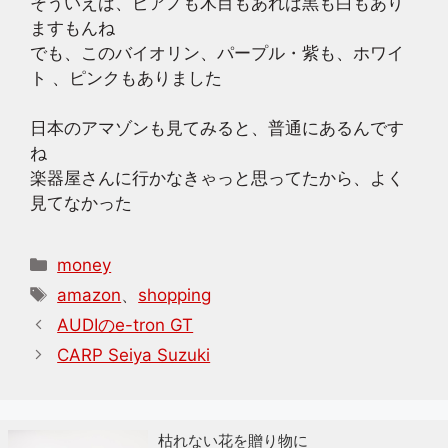
そういえば、ピアノも木目もあれば黒も白もあり
ますもんね
でも、このバイオリン、パープル・紫も、ホワイ
ト 、ピンクもありました
日本のアマゾンも見てみると、普通にあるんです
ね
楽器屋さんに行かなきゃっと思ってたから、よく
見てなかった
カ
money
テ
タ
amazon
、
shopping
ゴ
グ
AUDIのe-tron GT
リ
CARP Seiya Suzuki
ー
枯れない花を贈り物に