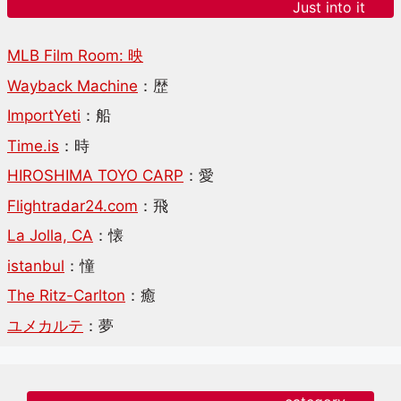
Just into it
MLB Film Room: 映
Wayback Machine
：歴
ImportYeti
：船
Time.is
：時
HIROSHIMA TOYO CARP
：愛
Flightradar24.com
：飛
La Jolla, CA
：懐
istanbul
：憧
The Ritz-Carlton
：癒
ユメカルテ
：夢