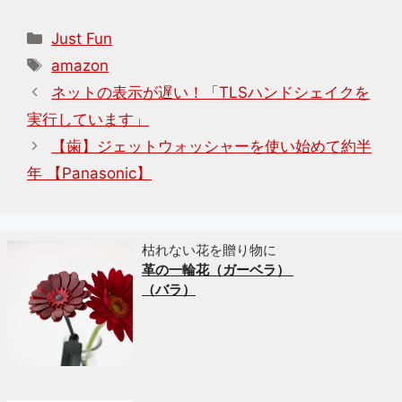
カ
Just Fun
テ
タ
amazon
ゴ
グ
ネットの表示が遅い！「TLSハンドシェイクを
リ
実行しています」
ー
【歯】ジェットウォッシャーを使い始めて約半
年 【Panasonic】
枯れない花を贈り物に
革の一輪花（ガーベラ）
（バラ）