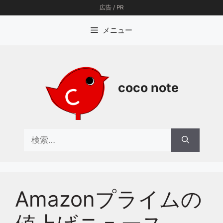
コ
広告 / PR
ン
テ
メニュー
ン
ツ
へ
ス
coco note
キ
ッ
プ
検
索:
Amazonプライムの