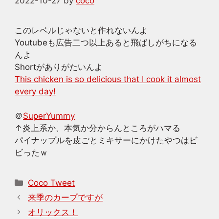
2022-10-27
by
coco
このレベルじゃないと作れないんよ
Youtubeも広告二つ以上あると飛ばしがちになる
んよ
Shortがありがたいんよ
This chicken is so delicious that I cook it almost
every day!
＠
SuperYummy
↑炎上系か、本気か分からんところがハマる
パイナップルを皮ごとミキサーにかけたやつはビ
ビったｗ
カ
Coco Tweet
テ
来季のカープですが
ゴ
オリックス！
リ