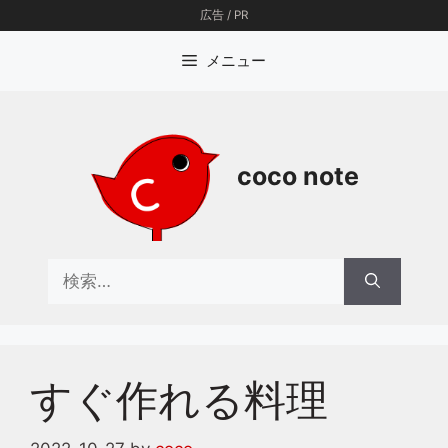
コ
広告 / PR
ン
テ
メニュー
ン
ツ
へ
ス
coco note
キ
ッ
プ
検
索:
すぐ作れる料理