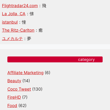
Flightradar24.com
：飛
La Jolla, CA
：懐
istanbul
：憧
The Ritz-Carlton
：癒
ユメカルテ
：夢
category
Affiliate Marketing
(6)
Beauty
(14)
Coco Tweet
(130)
FireHD
(7)
Food
(62)