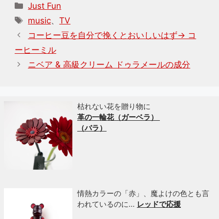
カ
Just Fun
テ
タ
music
、
TV
ゴ
グ
コーヒー豆を自分で挽くとおいしいはず→ コ
リ
ーヒーミル
ー
ニベア & 高級クリーム ドゥラメールの成分
枯れない花を贈り物に
革の一輪花（ガーベラ）
（バラ）
情熱カラーの「赤」、魔よけの色とも言
われているのに…
レッドで応援