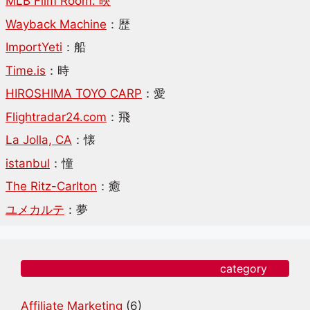
MLB Film Room: 映
Wayback Machine
：歴
ImportYeti
：船
Time.is
：時
HIROSHIMA TOYO CARP
：愛
Flightradar24.com
：飛
La Jolla, CA
：懐
istanbul
：憧
The Ritz-Carlton
：癒
ユメカルテ
：夢
category
Affiliate Marketing
(6)