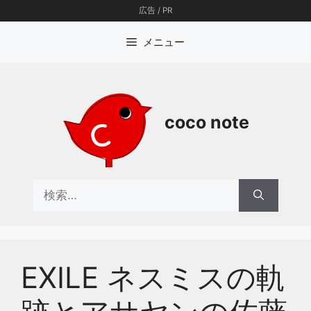
コ
広告 / PR
ン
テ
メニュー
ン
ツ
へ
ス
coco note
キ
ッ
プ
検
索:
EXILE ネスミスの軌