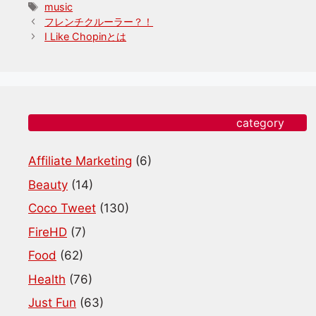
テ
タ
music
ゴ
グ
フレンチクルーラー？！
リ
I Like Chopinとは
ー
category
Affiliate Marketing
(6)
Beauty
(14)
Coco Tweet
(130)
FireHD
(7)
Food
(62)
Health
(76)
Just Fun
(63)