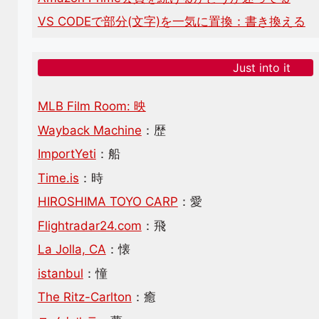
VS CODEで部分(文字)を一気に置換：書き換える
Just into it
MLB Film Room: 映
Wayback Machine
：歴
ImportYeti
：船
Time.is
：時
HIROSHIMA TOYO CARP
：愛
Flightradar24.com
：飛
La Jolla, CA
：懐
istanbul
：憧
The Ritz-Carlton
：癒