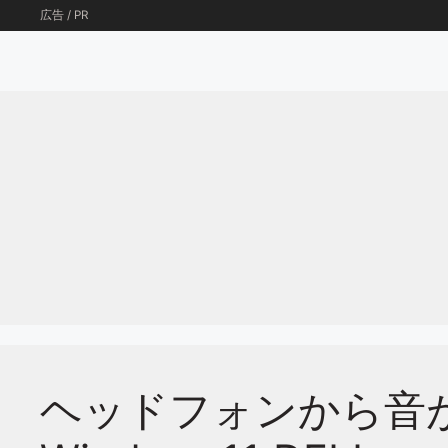
コ
広告 / PR
ン
テ
ン
ツ
へ
ス
キ
ッ
プ
ヘッドフォンから音