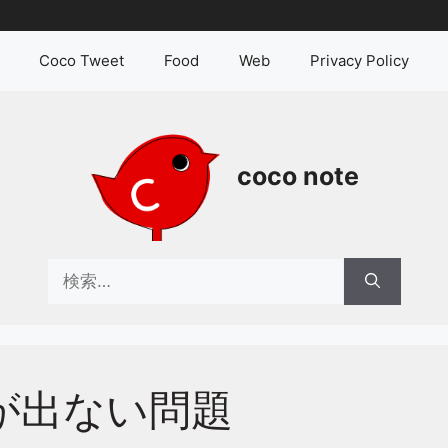
Coco Tweet
Food
Web
Privacy Policy
coco note
検
索:
が出ない問題