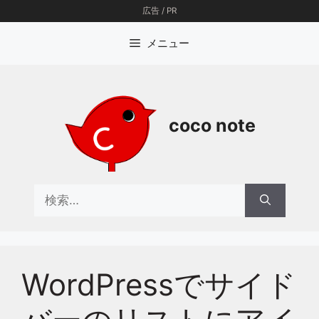
コ
広告 / PR
ン
テ
メニュー
ン
ツ
へ
ス
coco note
キ
ッ
プ
検
索:
WordPressでサイド