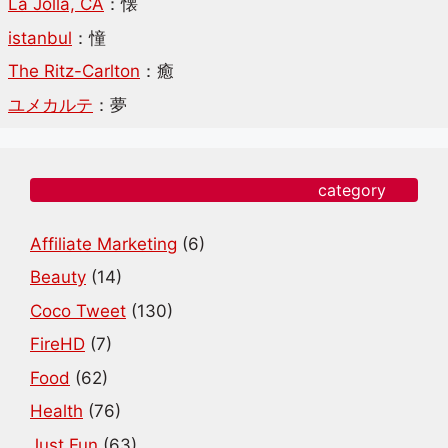
La Jolla, CA
：懐
istanbul
：憧
The Ritz-Carlton
：癒
ユメカルテ
：夢
category
Affiliate Marketing
(6)
Beauty
(14)
Coco Tweet
(130)
FireHD
(7)
Food
(62)
Health
(76)
Just Fun
(63)