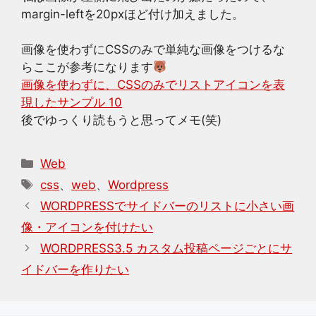
margin-leftを20pxほど付け加えました。
画像を使わずにCSSのみで単純な画像をつけるな
らここが参考になります
画像を使わずに、CSSのみでリストアイコンを表
現したサンプル 10
後でゆっくり読もうと思ってメモ(笑)
カ
Web
テ
タ
css
、
web
、
Wordpress
ゴ
グ
WORDPRESSでサイドバーのリストに小さい画
リ
像・アイコンを付けたい
ー
WORDPRESS3.5 カスタム投稿ページごとにサ
イドバーを作りたい