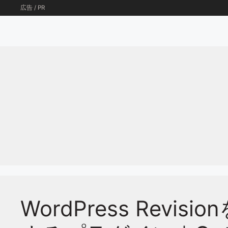
コ
広告 / PR
ン
テ
ン
ツ
へ
ス
キ
ッ
プ
WordPress Rev