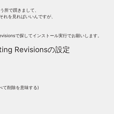
う所で躓きまして、
、それを見ればいいんですが、
eting Revisionsで探してインストール実行でお願いします。
leting Revisionsの設定
0’はすべて削除を意味する)