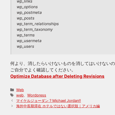
wp_links
wp_options
wp_postmeta
wp_posts
wp_term_relationships
wp_term_taxonomy
wp_terms
wp_usermeta
wp_users
何より、消したらいけないものを消してはいけないの
ご自分でよく確認してください。
Optimize Database after Deleting Revisions
カ
Web
テ
タ
web
、
Wordpress
ゴ
グ
マイケルジョーダン ? Michael Jordan!!
リ
海外中長期滞在 ホテルではない選択肢｜アメリカ編
ー