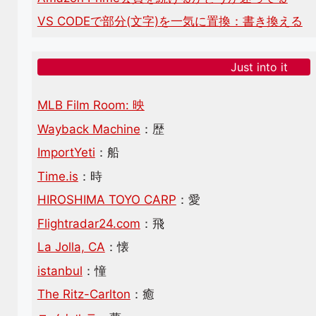
VS CODEで部分(文字)を一気に置換：書き換える
Just into it
MLB Film Room: 映
Wayback Machine
：歴
ImportYeti
：船
Time.is
：時
HIROSHIMA TOYO CARP
：愛
Flightradar24.com
：飛
La Jolla, CA
：懐
istanbul
：憧
The Ritz-Carlton
：癒