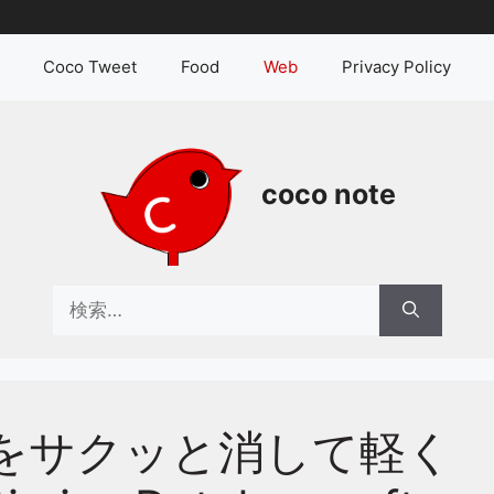
Coco Tweet
Food
Web
Privacy Policy
coco note
検
索:
isionをサクッと消して軽く