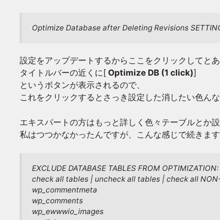
Optimize Database after Deleting Revisions SETTI
設定をアップデートするからここをクリックしてとあ
タイトルバーの近くに[
Optimize DB (1 click)
]
というボタンが表示されるので、
これをクリックするとさっき設定した消したい色ん
エキスパートの方はもっと詳しく色々テーブルとか設
私はつつかなかったんですが、こんな感じで続きます
EXCLUDE DATABASE TABLES FROM OPTIMIZATION:
check all tables | uncheck all tables | check all NO
wp_commentmeta
wp_comments
wp_ewwwio_images