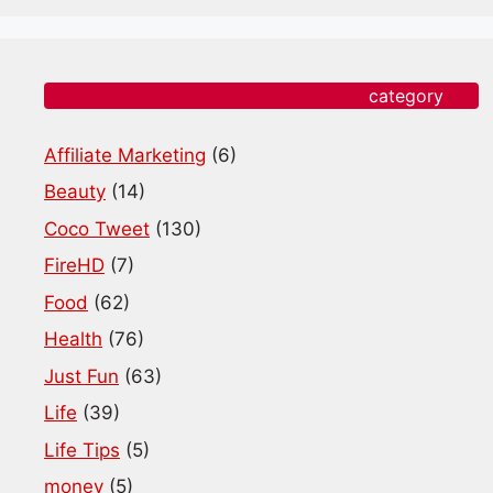
category
Affiliate Marketing
(6)
Beauty
(14)
Coco Tweet
(130)
FireHD
(7)
Food
(62)
Health
(76)
Just Fun
(63)
Life
(39)
Life Tips
(5)
money
(5)