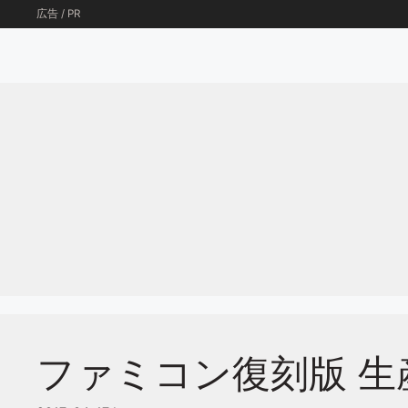
コ
広告 / PR
ン
テ
ン
ツ
へ
ス
キ
ッ
プ
ファミコン復刻版 