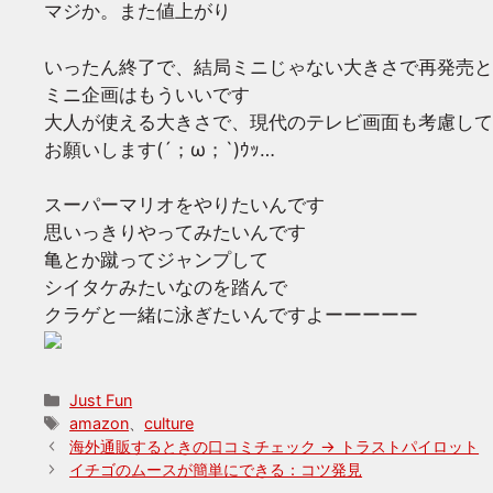
マジか。また値上がり
いったん終了で、結局ミニじゃない大きさで再発売と
ミニ企画はもういいです
大人が使える大きさで、現代のテレビ画面も考慮して
お願いします(´；ω；`)ｳｯ…
スーパーマリオをやりたいんです
思いっきりやってみたいんです
亀とか蹴ってジャンプして
シイタケみたいなのを踏んで
クラゲと一緒に泳ぎたいんですよーーーーー
カ
Just Fun
テ
タ
amazon
、
culture
ゴ
グ
海外通販するときの口コミチェック → トラストパイロット
リ
イチゴのムースが簡単にできる：コツ発見
ー