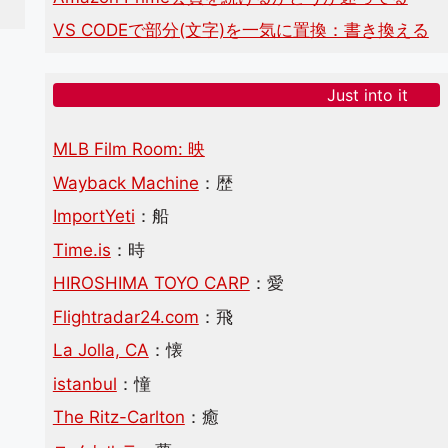
VS CODEで部分(文字)を一気に置換：書き換える
Just into it
MLB Film Room: 映
Wayback Machine
：歴
ImportYeti
：船
Time.is
：時
HIROSHIMA TOYO CARP
：愛
Flightradar24.com
：飛
La Jolla, CA
：懐
istanbul
：憧
The Ritz-Carlton
：癒