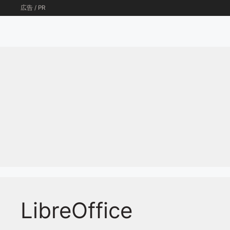
コ
広告 / PR
ン
テ
ン
ツ
へ
ス
キ
ッ
プ
LibreOffice