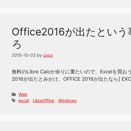
Office2016が出たという
ろ
2015-10-03
by
coco
無料のLibre Calcが余りに重たいので、Excelを買
2016が出たとみかけ、OFFICE 2016が出たなら[ EX
カ
Web
テ
タ
excel
、
LibreOffice
、
Windows
ゴ
グ
リ
ー