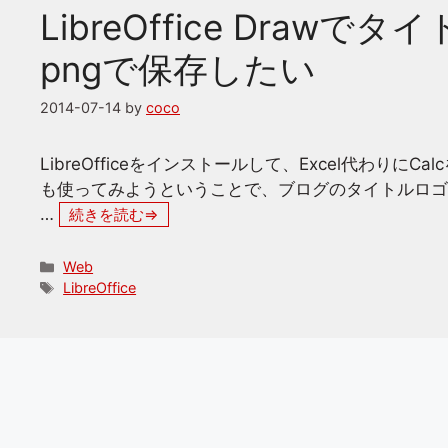
LibreOffice Draw
pngで保存したい
2014-07-14
by
coco
LibreOfficeをインストールして、Excel代わり
も使ってみようということで、ブログのタイトルロゴ
…
続きを読む
カ
Web
テ
タ
LibreOffice
ゴ
グ
リ
ー