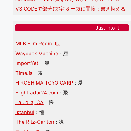
VS CODEで部分(文字)を一気に置換：書き換える
Just into it
MLB Film Room: 映
Wayback Machine
：歴
ImportYeti
：船
Time.is
：時
HIROSHIMA TOYO CARP
：愛
Flightradar24.com
：飛
La Jolla, CA
：懐
istanbul
：憧
The Ritz-Carlton
：癒