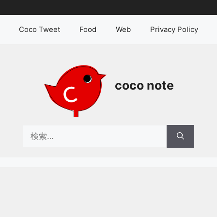
Coco Tweet
Food
Web
Privacy Policy
coco note
検
索: