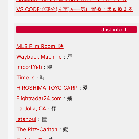
VS CODEで部分(文字)を一気に置換：書き換える
Just into it
MLB Film Room: 映
Wayback Machine
：歴
ImportYeti
：船
Time.is
：時
HIROSHIMA TOYO CARP
：愛
Flightradar24.com
：飛
La Jolla, CA
：懐
istanbul
：憧
The Ritz-Carlton
：癒