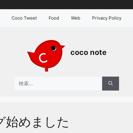
Coco Tweet
Food
Web
Privacy Policy
coco note
検
索:
グ始めました