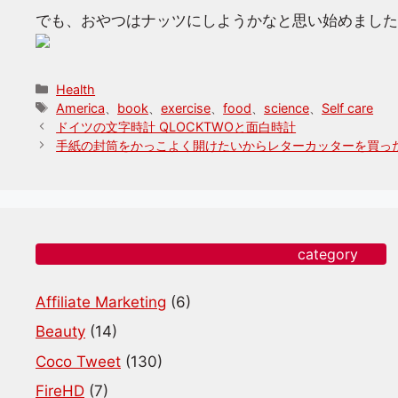
でも、おやつはナッツにしようかなと思い始めました
カ
Health
テ
タ
America
、
book
、
exercise
、
food
、
science
、
Self care
ゴ
グ
ドイツの文字時計 QLOCKTWOと面白時計
リ
手紙の封筒をかっこよく開けたいからレターカッターを買っ
ー
category
Affiliate Marketing
(6)
Beauty
(14)
Coco Tweet
(130)
FireHD
(7)