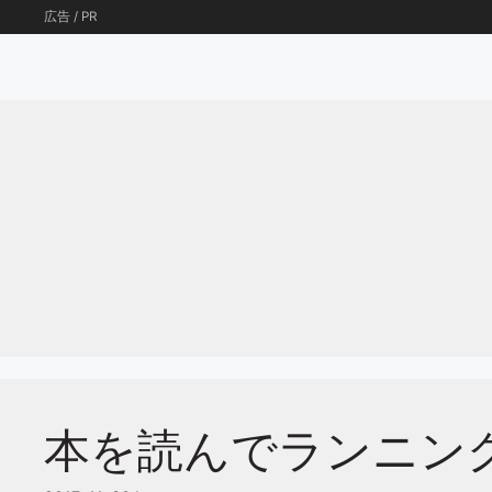
コ
広告 / PR
ン
テ
ン
ツ
へ
ス
キ
ッ
プ
本を読んでランニン