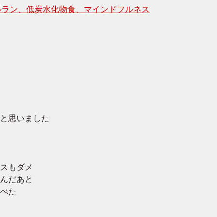
レイルラン、低炭水化物食、マインドフルネス
と思いました
スもダメ
んだあと
べた