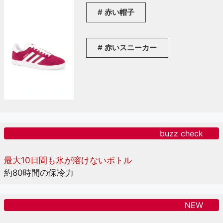
赤い帽子
赤いスニーカー
buzz check
最大10日間も氷が溶けないボトル
約80時間の保冷力
NEW