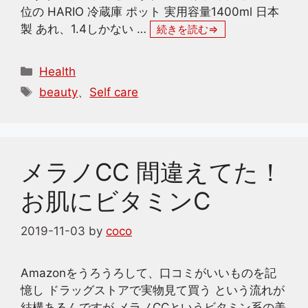
位の HARIO 冷蔵庫 ポット 実用容量1400ml 日本
製 あれ、1.4しかない …
続きを読む
カ
Health
テ
タ
beauty
、
Self care
ゴ
グ
リ
ー
メラノCC 間違えてた！
お肌にビタミンC
2019-11-03
by
coco
Amazonをうろうろして、口コミがいいものを記
憶し ドラッグストアで実物見て買う という流れが
結構あるんですが メラノCCというビタミン系の美