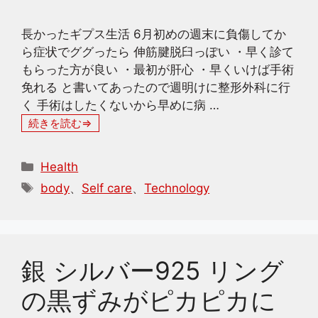
長かったギプス生活 6月初めの週末に負傷してか
ら症状でググったら 伸筋腱脱臼っぽい ・早く診て
もらった方が良い ・最初が肝心 ・早くいけば手術
免れる と書いてあったので週明けに整形外科に行
く 手術はしたくないから早めに病 …
続きを読む
カ
Health
テ
タ
body
、
Self care
、
Technology
ゴ
グ
リ
ー
銀 シルバー925 リング
の黒ずみがピカピカに