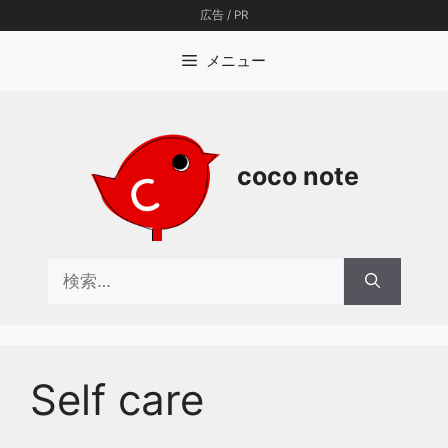
コ
広告 / PR
ン
テ
メニュー
ン
ツ
へ
ス
coco note
キ
ッ
プ
検
索:
Self care