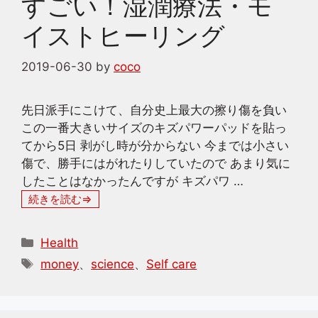
すごい！湿潤療法・モ
イストヒーリング
2019-06-30
by
coco
先日派手にこけて、自分史上最大の擦り傷を負い
この一番大きいサイズのキズパワーパッドを貼っ
てから5日 剥がし時が分からない 今までは小さい
傷で、勝手にはがれたりしていたので あまり気に
したことはなかったんですが キズパワ …
続きを読む
カ
Health
テ
タ
money
、
science
、
Self care
ゴ
グ
リ
ー