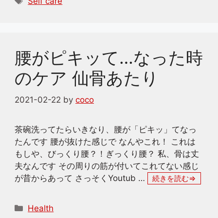
Self care
ゴ
グ
リ
ー
腰がピキッて…なった時
のケア 仙骨あたり
2021-02-22
by
coco
茶碗洗ってたらいきなり、腰が「ピキッ」てなっ
たんです 腰が抜けた感じで なんやこれ！ これは
もしや、びっくり腰？！ぎっくり腰？ 私、骨は丈
夫なんです その周りの筋が付いてこれてない感じ
が昔からあって さっそくYoutub …
続きを読む
カ
Health