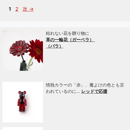
ペ
ペ
1
2
次
→
ー
ー
ジ
ジ
枯れない花を贈り物に
革の一輪花（ガーベラ）
（バラ）
情熱カラーの「赤」、魔よけの色とも言
われているのに…
レッドで応援