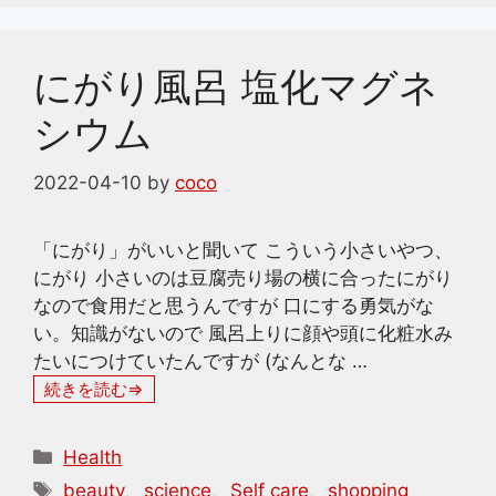
にがり風呂 塩化マグネ
シウム
2022-04-10
by
coco
「にがり」がいいと聞いて こういう小さいやつ、
にがり 小さいのは豆腐売り場の横に合ったにがり
なので食用だと思うんですが 口にする勇気がな
い。知識がないので 風呂上りに顔や頭に化粧水み
たいにつけていたんですが (なんとな …
続きを読む
カ
Health
テ
タ
beauty
、
science
、
Self care
、
shopping