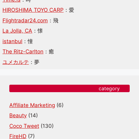
HIROSHIMA TOYO CARP
：愛
Flightradar24.com
：飛
La Jolla, CA
：懐
istanbul
：憧
The Ritz-Carlton
：癒
ユメカルテ
：夢
category
Affiliate Marketing
(6)
Beauty
(14)
Coco Tweet
(130)
FireHD
(7)