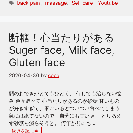
テ
タ
back pain
、
massage
、
Self care
、
Youtube
ゴ
グ
リ
ー
断糖！心当たりがある
Suger face, Milk face,
Gluten face
2020-04-30
by
coco
顔のおできがとてもひどく、 何しても治らない悩
み 色々調べて 心当たりがあるのが砂糖 甘いもの
が好きすぎて、家にいるとついつい食べてしまう
急には絶てないので（自分にも甘いｗ） とりあえ
ず砂糖を減らそうと。 何年か前にも …
続きを読む