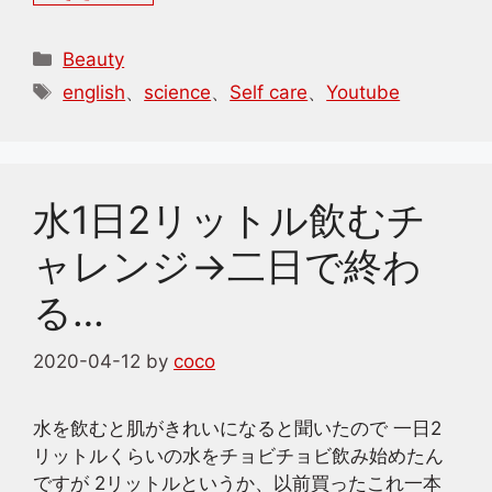
カ
Beauty
テ
タ
english
、
science
、
Self care
、
Youtube
ゴ
グ
リ
ー
水1日2リットル飲むチ
ャレンジ→二日で終わ
る…
2020-04-12
by
coco
水を飲むと肌がきれいになると聞いたので 一日2
リットルくらいの水をチョビチョビ飲み始めたん
ですが 2リットルというか、以前買ったこれ一本