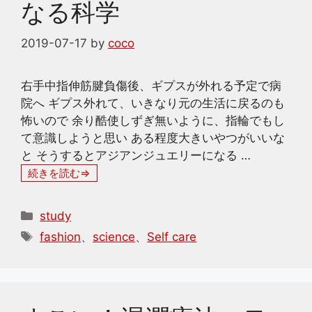
なる科学
2019-07-17
by
coco
右手中指伸筋腱負傷後、ギプスが外れる予定で病
院へ ギプス外れて、いきなり元の生活に戻るのも
怖いので 余り酷使しずぎ無いように、指輪でもし
て意識しようと思い ある程度大きいやつがいいな
と そうするとアジアンジュエリーになる …
続きを読む
カ
study
テ
タ
fashion
、
science
、
Self care
ゴ
グ
リ
ー