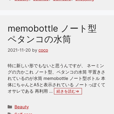
ゴ
グ
リ
ー
memobottle ノート型
ペタンコの水筒
2021-11-20
by
coco
特に新しい形でもないと思うんですが、 ネーミン
グの力かこれ ノート型、ペタンコの水筒 平置きさ
れているのが水筒 memobottle ノート型ボトル 本
体にちゃんとA5と表示されている ノートっぽくて
オサレである 再利用 …
続きを読む
カ
Beauty
テ
タ