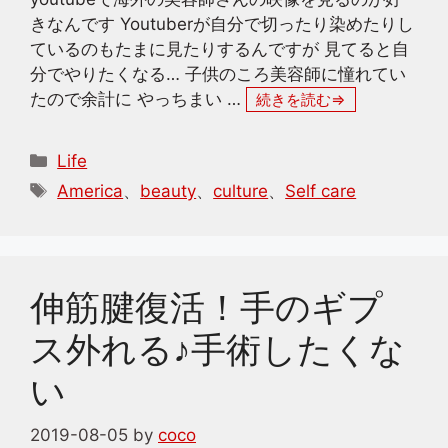
きなんです Youtuberが自分で切ったり染めたりし
ているのもたまに見たりするんですが 見てると自
分でやりたくなる… 子供のころ美容師に憧れてい
たので余計に やっちまい …
続きを読む
カ
Life
テ
タ
America
、
beauty
、
culture
、
Self care
ゴ
グ
リ
ー
伸筋腱復活！手のギプ
ス外れる♪手術したくな
い
2019-08-05
by
coco