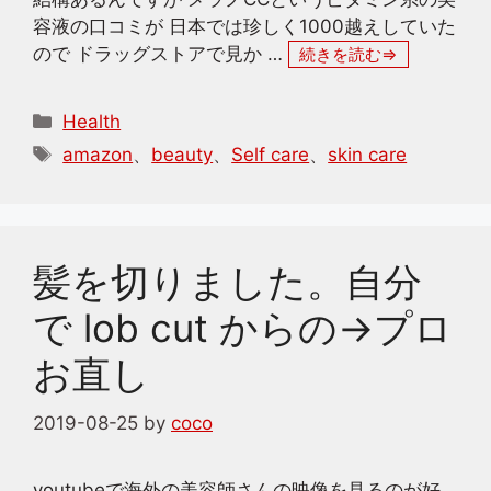
容液の口コミが 日本では珍しく1000越えしていた
ので ドラッグストアで見か …
続きを読む
カ
Health
テ
タ
amazon
、
beauty
、
Self care
、
skin care
ゴ
グ
リ
ー
髪を切りました。自分
で lob cut からの→プロ
お直し
2019-08-25
by
coco
youtubeで海外の美容師さんの映像を見るのが好